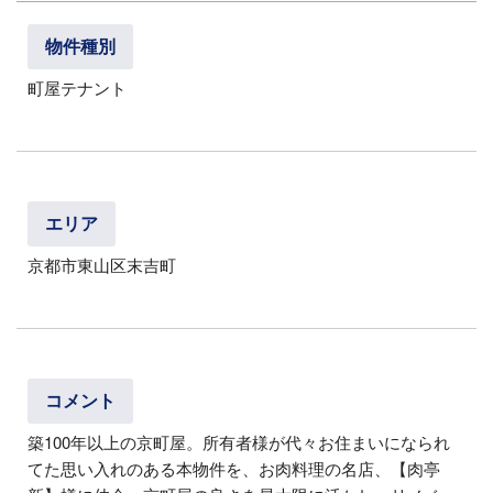
一棟収益不動産（実績）
物件種別
管理物件
町屋テナント
テナント募集中物件
COMPANY
NEWS
エリア
京都市東山区末吉町
CONTACT
コメント
築100年以上の京町屋。所有者様が代々お住まいになられ
てた思い入れのある本物件を、お肉料理の名店、【肉亭