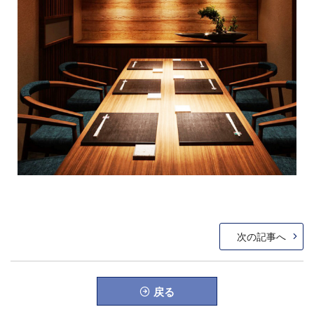
投
次
次の記事へ
稿
の
ナ
投
稿
ビ
戻る
ゲ