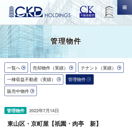
コ
ン
テ
Menu
ン
ツ
HOME
へ
管理物件
ス
販売中物件
キ
ッ
SERVICE
プ
一覧へ
売却物件（実績）
テナント（実績）
PROJECTS
一棟収益不動産（実績）
管理物件
販売中物件
販売中物件
売却物件（実績）
投
管理物件
2022年7月14日
稿
テナント（実績）
東山区・京町屋【祇園・肉亭 新】
日: